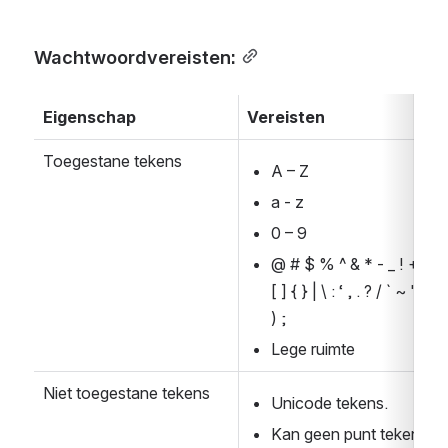
Wachtwoordvereisten:
Eigenschap
Vereisten
Toegestane tekens
A – Z
a - z
0 – 9
@ # $ % ^ & * - _ ! + = 
[ ] { } | \ : ‘ , . ? / ` ~ " ( 
) ;
Lege ruimte
Niet toegestane tekens
Unicode tekens.
Kan geen punt teken 